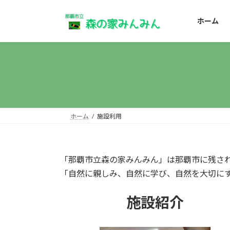
コ
ナ
ン
ビ
ホーム
テ
ゲ
ン
ー
ツ
シ
へ
ョ
ス
ン
キ
に
ッ
移
プ
動
ホーム
施設利用
「那覇市立森の家みんみん」は那覇市に残さ
「自然に親しみ、自然に学び、自然を大切に
施設紹介