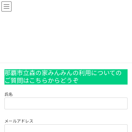
コ
ナ
ン
ビ
テ
ゲ
ン
ー
ツ
シ
へ
ョ
お問い合わせ
ス
ン
キ
に
ッ
移
プ
動
ホーム
お問い合わせ
那覇市立森の家みんみんの利用についての
ご質問はこちらからどうぞ
氏名
メールアドレス