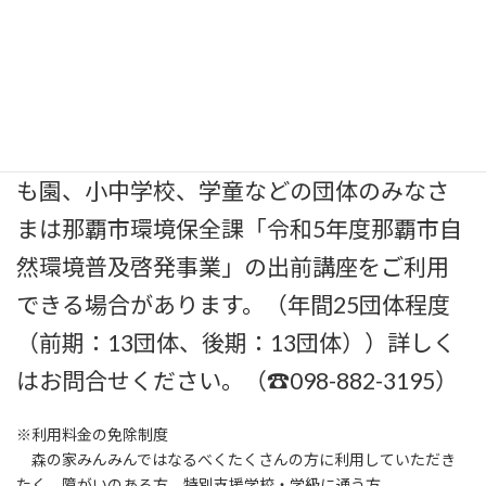
〇2024年4月～
講師料：昼間(9:00~18:00) の場合、1 時間
4000 円、早朝や夜間の場合、1 時間5000 円
※講師料について、那覇市内の保育園、こど
も園、小中学校、学童などの団体のみなさ
まは那覇市環境保全課「令和5年度那覇市自
然環境普及啓発事業」の出前講座をご利用
できる場合があります。（年間25団体程度
（前期：13団体、後期：13団体））詳しく
はお問合せください。（☎098-882-3195）
※利用料金の免除制度
森の家みんみんではなるべくたくさんの方に利用していただき
たく、障がいのある方、特別支援学校・学級に通う方、