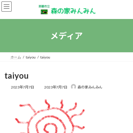
コ
ナ
ン
ビ
テ
ゲ
ン
ー
ツ
シ
へ
ョ
メディア
ス
ン
キ
に
ッ
移
プ
動
ホーム
taiyou
taiyou
taiyou
最
2023年7月7日
2023年7月7日
森の家みんみん
終
更
新
日
時
: