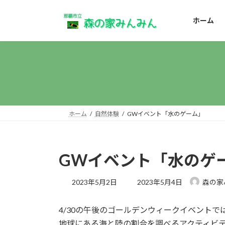
コ
ナ
ン
ビ
ホーム
テ
ゲ
ン
ー
ツ
シ
へ
ョ
ス
ン
キ
に
ッ
移
プ
動
ホーム
自然体験
GWイベント「水のゲーム」
GWイベント「水のゲ
最
2023年5月2日
2023年5月4日
森の家
終
更
4/30の午後のゴールデンウィークイベント
新
日
地球にある海と陸の割合を調べるアクティビテ