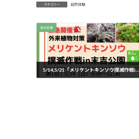
自然体験
カテゴリー
前の記事
5/14,5/21「メリケントキンソウ撲滅作戦in末吉公園～トゲトゲの実をやっつけろ！～」参加者募集
2023年5月1日