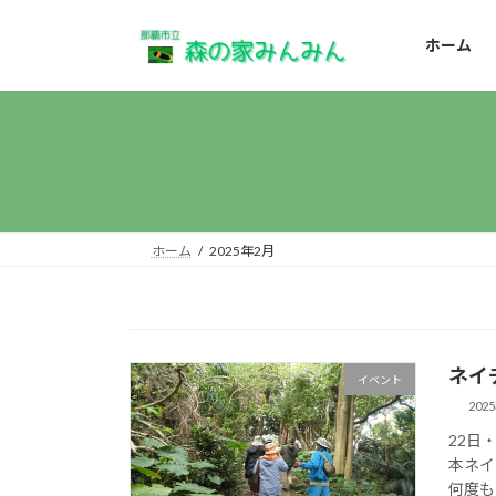
コ
ナ
ン
ビ
ホーム
テ
ゲ
ン
ー
ツ
シ
へ
ョ
ス
ン
キ
に
ッ
移
プ
動
ホーム
2025年2月
ネイ
イベント
202
22日
本ネイ
何度も