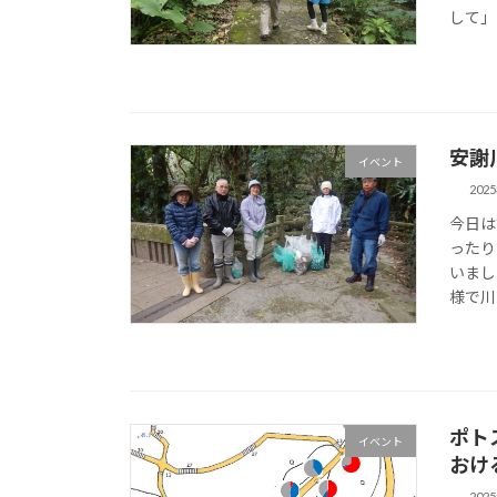
して」
安謝
イベント
202
今日は
ったり
いまし
様で川
ポト
イベント
おけ
202