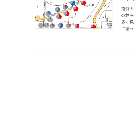
南側の
の林床
多く見
に覆っ