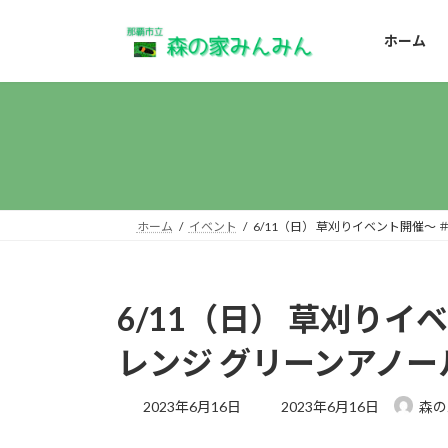
コ
ナ
ン
ビ
ホーム
テ
ゲ
ン
ー
ツ
シ
へ
ョ
ス
ン
キ
に
ッ
移
プ
動
ホーム
イベント
6/11（日） 草刈りイベント開催
6/11（日） 草刈り
レンジ グリーンアノ
最
2023年6月16日
2023年6月16日
森の
終
更