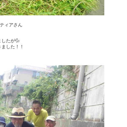
ティアさん

たが💦　

ました！！
