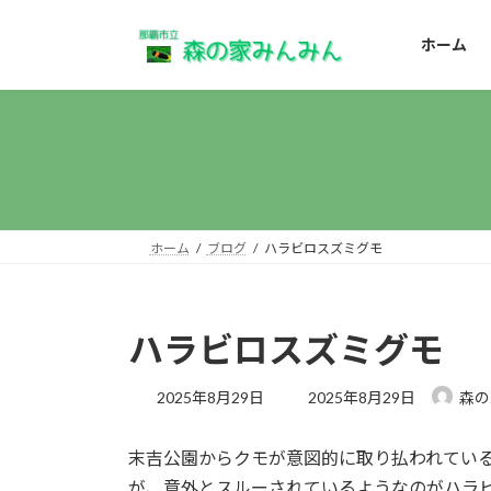
コ
ナ
ン
ビ
ホーム
テ
ゲ
ン
ー
ツ
シ
へ
ョ
ス
ン
キ
に
ッ
移
プ
動
ホーム
ブログ
ハラビロスズミグモ
ハラビロスズミグモ
最
2025年8月29日
2025年8月29日
森の
終
更
末吉公園からクモが意図的に取り払われてい
新
日
が、意外とスルーされているようなのがハラ