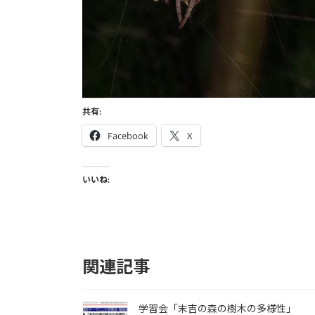
共有:
Facebook
X
いいね:
関連記事
学習会「末吉の森の樹木の多様性」