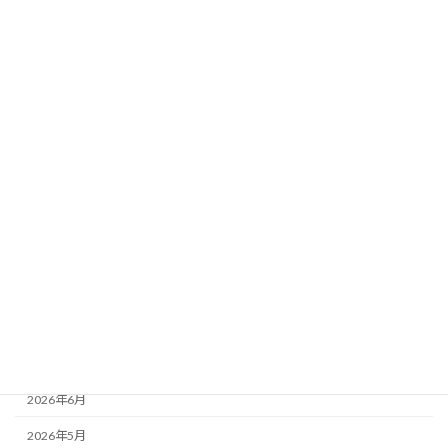
お知らせ
ブログ
今日のみんみん
森の生き物
自然体験
講師派遣
アーカイブ
2026年8月
2026年7月
2026年6月
2026年5月