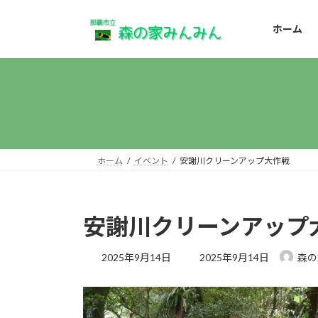
コ
ナ
ン
ビ
ホーム
テ
ゲ
ン
ー
ツ
シ
へ
ョ
ス
ン
キ
に
ッ
移
プ
動
ホーム
イベント
安謝川クリーンアップ大作戦
安謝川クリーンアップ
最
2025年9月14日
2025年9月14日
森の
終
更
新
日