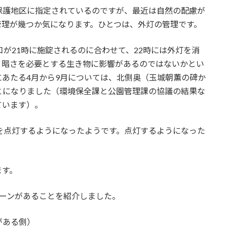
保護地区に指定されているのですが、最近は自然の配慮が
管理が幾つか気になります。ひとつは、外灯の管理です。
口が21時に施錠されるのに合わせて、22時には外灯を消
、暗さを必要とする生き物に影響があるのではないかとい
あたる4月から9月については、北側奥（玉城朝薫の碑か
とになりました（環境保全課と公園管理課の協議の結果な
ています）。
を点灯するようになったようです。点灯するようになった
ます。
ターンがあることを紹介しました。
がある側）