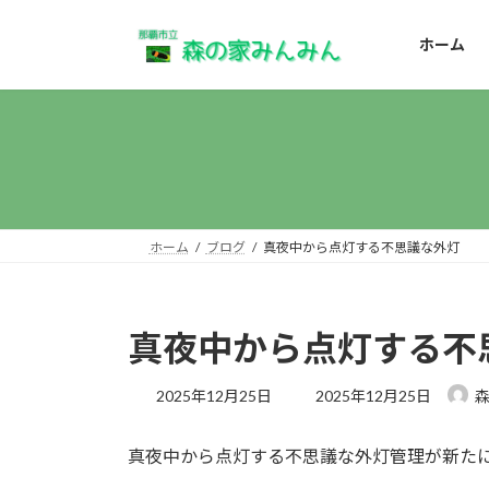
コ
ナ
ン
ビ
ホーム
テ
ゲ
ン
ー
ツ
シ
へ
ョ
ス
ン
キ
に
ッ
移
プ
動
ホーム
ブログ
真夜中から点灯する不思議な外灯
真夜中から点灯する不
最
2025年12月25日
2025年12月25日
終
更
真夜中から点灯する不思議な外灯管理が新た
新
日