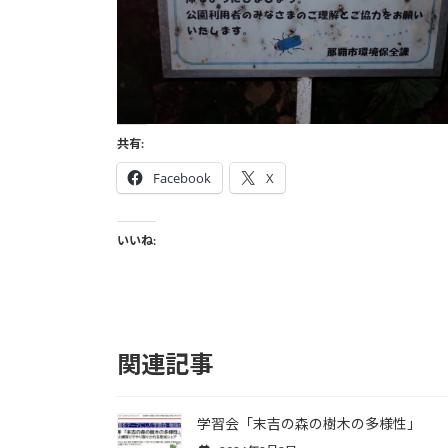
共有:
Facebook
X
いいね:
関連記事
学習会「末吉の森の樹木の多様性」