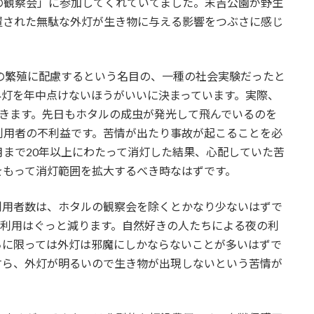
の観察会」に参加してくれていてました。末吉公園が野生
置された無駄な外灯が生き物に与える影響をつぶさに感じ
の繁殖に配慮するという名目の、一種の社会実験だったと
外灯を年中点けないほうがいいに決まっています。実際、
続きます。先日もホタルの成虫が発光して飛んでいるのを
利用者の不利益です。苦情が出たり事故が起こることを必
月まで20年以上にわたって消灯した結果、心配していた苦
をもって消灯範囲を拡大するべき時なはずです。
利用者数は、ホタルの観察会を除くとかなり少ないはずで
夜の利用はぐっと減ります。自然好きの人たちによる夜の利
ちに限っては外灯は邪魔にしかならないことが多いはずで
すら、外灯が明るいので生き物が出現しないという苦情が