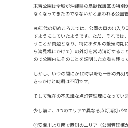
時
末吉公園は全域が沖縄県の鳥獣保護区の特別
:
なくなってきたのでなないかと思われる公園
90年代の初めころまでは、公園の車の出入り
すようにしていたようです。ただ、それでは
うことが問題となり、特にホタルの繁殖時期に
ら滝見橋にかけて）の外灯を常時消灯するこ
ので公園内にそのことを説明した立看も残っ
しかし、いつの間にか10時以降も一部の外灯
きっかけと時期は不明です。
そして現在の不思議な点灯管理理になってい
少し前に、3つのエリアで異なる点灯消灯パ
①安謝川より南で西側のエリア（公園管理棟