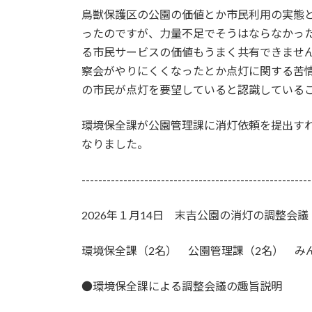
時
鳥獣保護区の公園の価値とか市民利用の実態
:
ったのですが、力量不足でそうはならなかっ
る市民サービスの価値もうまく共有できませ
察会がやりにくくなったとか点灯に関する苦
の市民が点灯を要望していると認識している
環境保全課が公園管理課に消灯依頼を提出す
なりました。
-------------------------------------------------------
2026年１月14日 末吉公園の消灯の調整会議
環境保全課（2名） 公園管理課（2名） み
●環境保全課による調整会議の趣旨説明