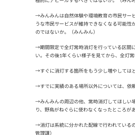
極的にアピールするべきではないか。（みん
→みんみんは自然体験や環境教育の市民サー
うな市民サービスが維持できなくなる可能性
のではないか。（みんみん）
→期間限定で全灯常時消灯を行っている区間
い。その後1年くらい様子を見てから、全灯
→すぐに消灯する箇所をもう少し増やしては
→すでに実績のある場所以外については、依
→みんみんの周辺の他、常時消灯してほしい
り、野鳥がねぐらに使わなくなったところが
→消灯は系統に分かれた配線で行われている
管理課）