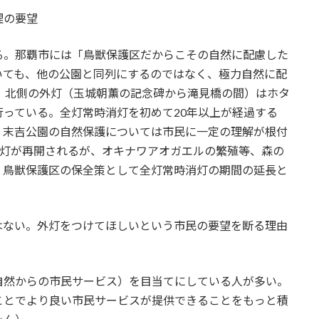
理の要望
る。那覇市には「鳥獣保護区だからこその自然に配慮した
いても、他の公園と同列にするのではなく、極力自然に配
、北側の外灯（玉城朝薫の記念碑から滝見橋の間）はホタ
っている。全灯常時消灯を初めて20年以上が経過する
、末吉公園の自然保護については市民に一定の理解が根付
点灯が再開されるが、オキナワアオガエルの繁殖等、森の
。鳥獣保護区の保全策として全灯常時消灯の期間の延長と
はない。外灯をつけてほしいという市民の要望を断る理由
自然からの市民サービス）を目当てにしている人が多い。
ことでより良い市民サービスが提供できることをもっと積