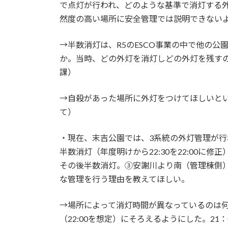
で点灯が行われ、どのような基準で消灯する
然度の高い場所に安全管理では説明できない
→半数消灯は、R5のESCO事業の中で他の
か。当時、どの外灯を消灯しどの外灯を残す
課）
→自殺があった場所に外灯をつけてほしいと
て）
・現在、末吉公園では、3系統の外灯管理が行わ
半数消灯（年度明けから22:30を22:00に修
その後半数消灯。③安謝川より南（管理棟側）
な管理を行う理由を教えてほしい。
→場所によって消灯時間が異なっているのは
（22:00を想定）にそろえるようにした。2