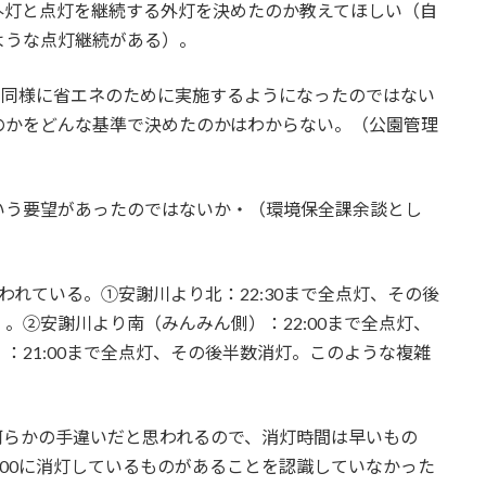
外灯と点灯を継続する外灯を決めたのか教えてほしい（自
ような点灯継続がある）。
公園同様に省エネのために実施するようになったのではない
のかをどんな基準で決めたのかはわからない。（公園管理
いう要望があったのではないか・（環境保全課余談とし
れている。①安謝川より北：22:30まで全点灯、その後
正）。➁安謝川より南（みんみん側）：22:00まで全点灯、
：21:00まで全点灯、その後半数消灯。このような複雑
何らかの手違いだと思われるので、消灯時間は早いもの
1：00に消灯しているものがあることを認識していなかった