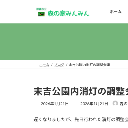
コ
ナ
ン
ビ
ホーム
テ
ゲ
ン
ー
ツ
シ
へ
ョ
ス
ン
キ
に
ッ
移
プ
動
ホーム
ブログ
末吉公園内消灯の調整会議
末吉公園内消灯の調整
最
2026年1月21日
2026年1月21日
森の
終
更
遅くなりましたが、先日行われた消灯の調整
新
日