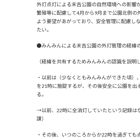
外灯点灯による末吉公園の自然環境への影響
繁殖等に配慮して4月から9月まで公園北側の
よう要望があがっており、安全管理に配慮し
たい。
●みんみんによる末吉公園の外灯管理の経緯
（経緯を共有するためみんみんの認識を説明
・以前は（少なくともみんみんができた頃）、
を21時に施錠するが、その後安全に公園を出
る。
→以前、22時に全消灯していたという記録は
課）
・その後、いつのころからか22時を過ぎても